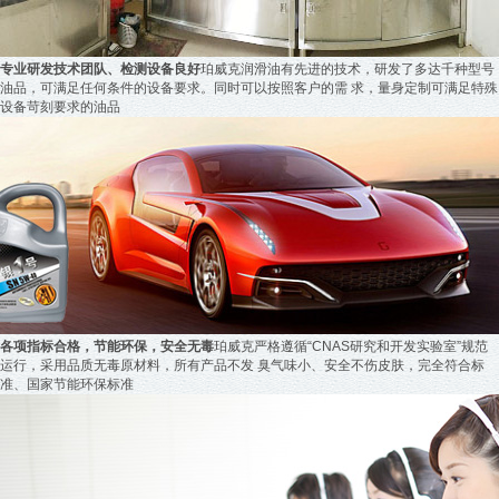
专业研发技术团队、检测设备良好
珀威克润滑油有先进的技术，
研发了多达千种型号
油品，
可满足任何条件的设备要求。同时可以按照客户的需 求，量身定制可满足特殊
设备苛刻要求的油品
各项指标合格，节能环保，安全无毒
珀威克严格遵循
“CNAS研究和开发实验室”
规范
运行，
采用品质无毒原材料，
所有产品不发 臭气味小、安全不伤皮肤，完全符合标
准、国家节能环保标准