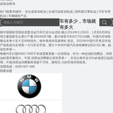
波箱油查询
热门搜索关键词：
全合成发动机油
|
合成汽油发动机油
|
高性能引擎机油
|
汽车专用
机油
|
车辆辅助产品
车有多少，市场就
有多大
据中国国际贸易促进委员会汽车行业分会消息.截止2014年11月6日，1月至9月间全
球主要国家车企累计产量
65049357
辆，累计销售汽车
62770134
辆。中国汽车销售
量在未来十至十五年时间内，每年将保持高速增长 状态。2015年中国汽车售后市场
产值将成为全球第一大汽车后市场，预计十年内中国汽车保有辆将达到3.5亿 辆，稳
居世界第一。
每辆汽车行驶5000-7000千米就需要更换一次润滑油，作为一种必须的消费品，润滑
油的需求量很大。中国 润滑油消费量位居世界第一，并且以每年近
10%
的速度日益剧
增，中国润滑油消费量将突破千万吨，拥有巨 大的市场开阔前景。
加盟热线：4000-067-488
我要加盟