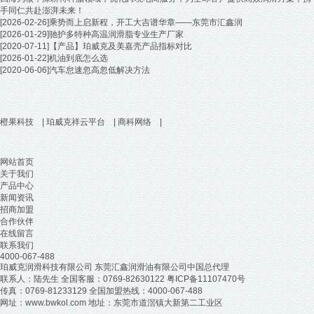
手同仁共赴澎湃未来！
[2026-02-26]
乘势而上启新程，开工大吉谱华章——东莞市汇鑫润
[2026-01-29]
驰护多特种高温润滑脂专业生产厂家
[2020-07-11]
【产品】珀威克及美嘉壳产品指标对比
[2026-01-22]
机油到底怎么选
[2020-06-06]
汽车怠速忽高忽低解决方法
橙果科技
|
珀威克祥云平台
|
商科网络
|
网站首页
关于我们
产品中心
新闻资讯
招商加盟
合作伙伴
在线留言
联系我们
4000-067-488
珀威克润滑科技有限公司 东莞汇鑫润滑油有限公司中国总代理
联系人：陆先生 全国客服：0769-82630122
粤ICP备11107470号
传真：0769-81233129 全国加盟热线：4000-067-488
网址：www.bwkol.com 地址：东莞市道滘镇大新第二工业区