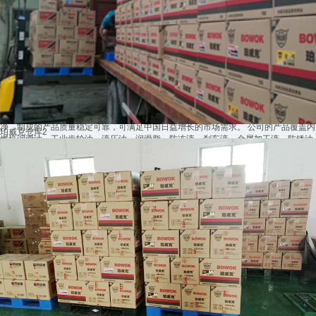
东莞汇鑫润滑油有限公司
作为珀威克润滑科技有限公司的合作企业，作为进入中国的合资企业之一，凭着优质
的产品，高水平客 户服务和可靠的售后服务，已经成为国内拥有较大的规模和影响的
高端润滑油专业生产商，集润滑油生产、 研发、储运、服务于一体。生产过程实行全
程电脑监控，拥有高度自动化的润滑油调配及包装设备，润滑油的 生产过程快捷、干
净，制成的产品质量稳定可靠，可满足中国日益增长的市场需求。 公司的产品覆盖内
珀威克仓库2
燃机润滑油、工业齿轮油、液压油、润滑脂、防冻液、刹车液、金属加工液、防锈油
及 船用油等。我们有相当的调节能力适应多元化的工作环境，以顾客为企业最高领
导，以市场为中心，针对国内 对润滑油品质的日益提高的要求，采用最先进的技术，
以质量为企业的生命，严格把住每一道生产环节.....
查看详情>