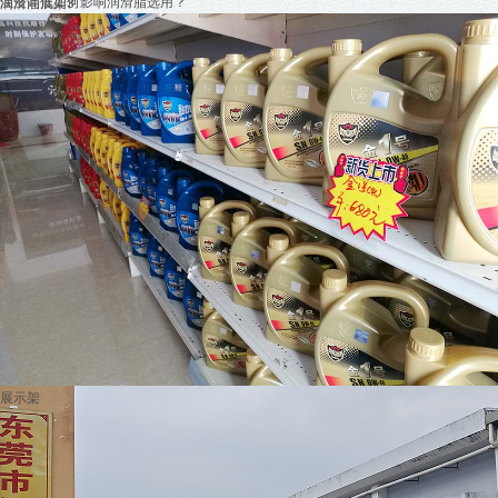
温度高低如何影响润滑脂选用？
润滑油展架3
在选购润滑脂时，使用时的温度范围是我们要考虑的一个因素。润滑脂具有一定的使
用温度范围，不同的润滑脂适用
发动机抱瓦的几种常见原因？应如何
对于卡车司机来说，出现“发动机抱瓦”的情况是很痛苦的。因为发动机一旦抱瓦，不
仅耽误运输还可能要支付高额
全合成机油的使用周期是否可以超
全合成机油的使用时间能否超过一年？实际上这本就是仁者见仁、智者见智的问题。
相信各位老车友都知道全合成机
+MORE
新闻动态
展示架